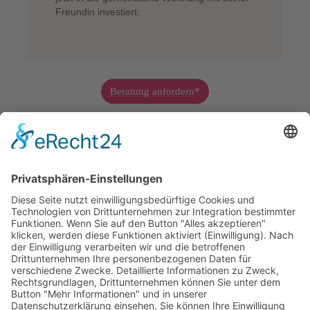
Freundin investiert.
Beratung anfordern*
² Der/Die Bausparer*in muss am Ende des Kalenderjahres, in dem er den
Bausparvertrag abschließt, jünger als 25 sein
. Jede*r Bausparer*in kann
nur einen Bausparvertrag mit Jugendbonus abschließen. Bedingungen
gemäß ABB. Die weiteren Voraussetzungen für den Jugendbonus ergeben
sich aus den Allgemeinen Bedingungen für Bausparverträge.
³ Monetäre Zuwendungen des Arbeitgebers, Bonus der Wüstenrot
Bausparkasse AG sowie Förderungen des Staates, die unter bestimmten
Voraussetzungen in Anspruch genommen werden können.