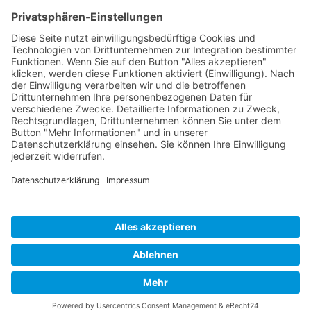
p. M.)
> Alex und Sabine erhalten die
Wohnungsbauprämie
Beratung anfordern*
* Mit einem Klick verlässt Du unser Angebot.
Bildnachweis:
© AdobeStock: Rido © AdobeStock: contrastwerkstatt © AdobeStock: Jacob Lund ©
AdobeStock: luckybusiness© AdobeStock: hobrath
Impressum
|
Deine Gewerkschaft
Datenschutzerklärung
|
Nutzungshinweise