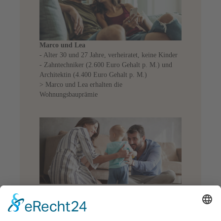
Marco und Lea
- Alter 30 und 27 Jahre, verheiratet, keine Kinder
- Zahntechniker (2.600 Euro Gehalt p. M.) und
Architektin (4.400 Euro Gehalt p. M.)
> Marco und Lea erhalten die
Wohnungsbauprämie
Alex und Sabine
- Alter 40 und 38 Jahre, verheiratet, zwei Kinder
- IT-Projektleiter (5.900 Euro Gehalt p. M.) und
Krankenschwester in Teilzeit (2.450 Euro Gehalt