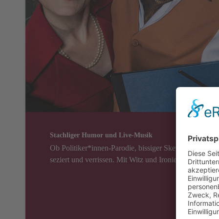
Stachliger Humor und Live-Musik
Ob Politiker*innen-Parodie, bissiger Sketch oder sar
seziert und verrissen. Mit Witz und Ironie widmet sich