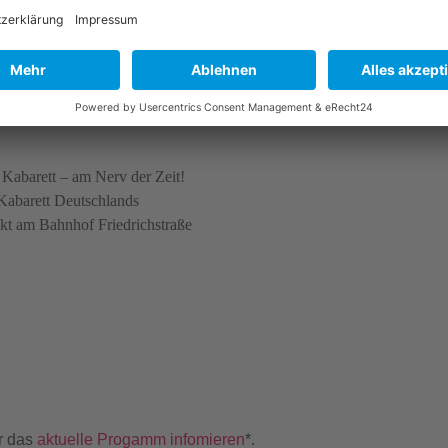
s Kabarett – am Nerv der Zeit!
Kabarett Deutschlands
ekt am Bahnhof Friedrichstraße
r das
aktuelle Progamm infomieren
*.