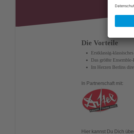
Die Vorteile
Erstklassig-klassische
Das größte Ensemble-
Im Herzen Berlins dir
In Partnerschaft mit:
Hier kannst Du Dich übe