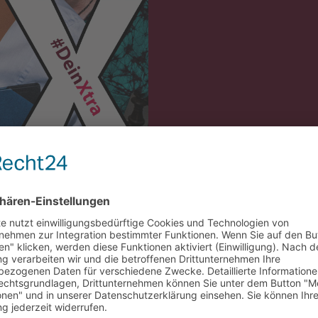
kastisch verdrehter Cover-Song – in der DISTEL im Herzen Berlins wird
 das wohl legendärste Ensemble-Kabarett der Republik dem alltäglichen Ir