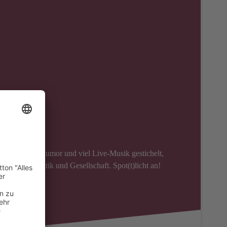
 mit spitzem Humor und viel Live-Musik gestichelt,
rsinn in Politik und Gesellschaft. Spot(t)licht an!