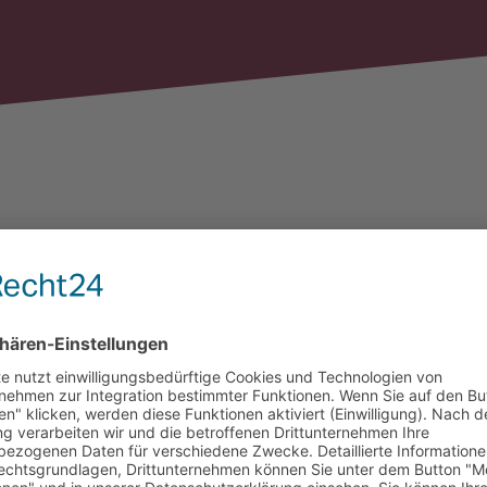
nfähigkeitsversicherung
rung: Voller Berufsunfähigkeitsschutz von Anfang an inkl. Dienstunfä
 Verbeamtung
te Verweisung": Du kannst nicht auf einen unzumutbaren Beruf verwies
eine hervorragende Qualität der BU/DU Bedingungen
iert: Dank der VBL/ZVK-Klausel erhältst Du Deine Leistung schnell u
fsstarter*innen: Mit der Starter-BU von Anfang an passgenau abgesicher