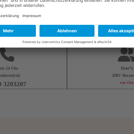
bis 24 Uhr
Dein*e
bührenfrei)
DBV Berate
0 3203207
vor Ort