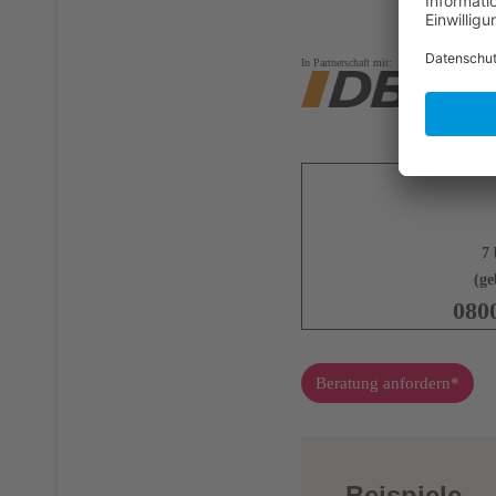
In Partnerschaft mit:
7 
(ge
080
Beratung anfordern*
Beispiele