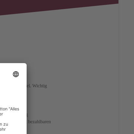
higkeits-Klausel. Wichtig
en werden.
nd zuverlässig
t - und das mit bezahlbaren