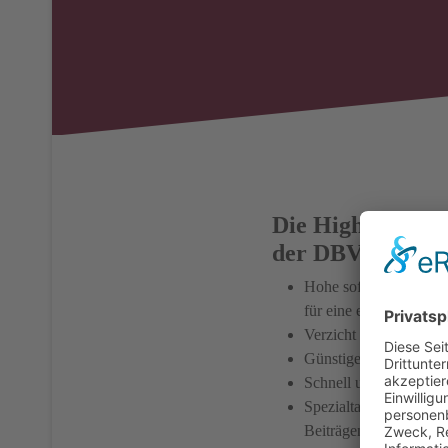
Die Highlights
der DBV Berufsu
Hohe sofortige Absiche
für eine evtl. spätere
Verzicht auf "abstrak
Günstige Preise und 
Schnell und unkompliz
Spezialtarife für Beru
Beiträgen