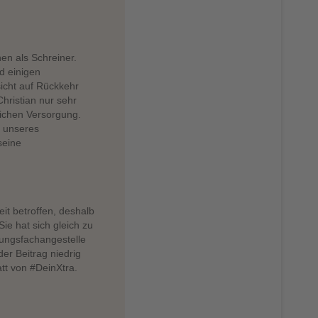
en als Schreiner.
d einigen
icht auf Rückkehr
Christian nur sehr
lichen Versorgung.
g unseres
seine
it betroffen, deshalb
 Sie hat sich gleich zu
tungsfachangestelle
der Beitrag niedrig
att von #DeinXtra.