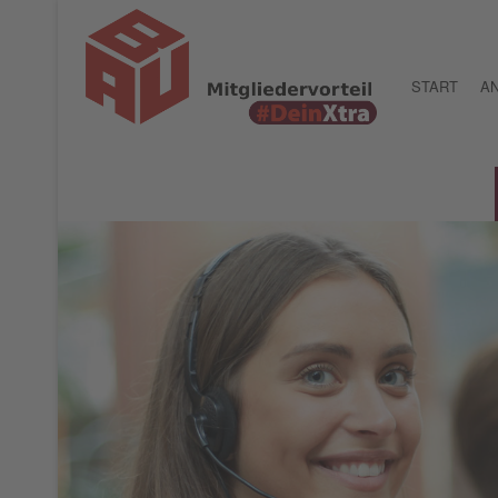
START
AN