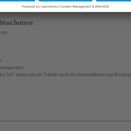
htsschutzes
nzip
z
n
herungsschutz
ce 24/7 online und am Telefon durch Rechtsanwältinnen und Rechtsa