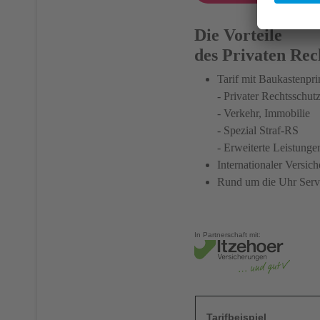
Die Vorteile
des Privaten Rec
Tarif mit Baukastenpri
- Privater Rechtsschut
- Verkehr, Immobilie
- Spezial Straf-RS
- Erweiterte Leistunge
Internationaler Versic
Rund um die Uhr Servi
In Partnerschaft mit:
Tarifbeispiel