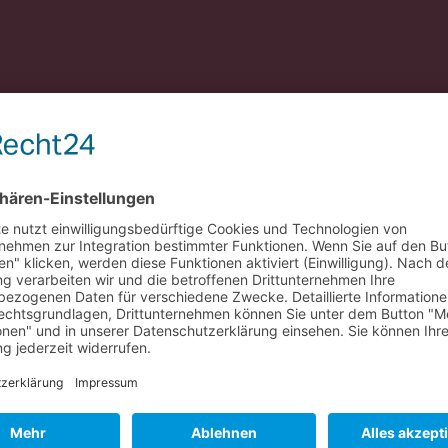
nzung zum ausgezeichneten Arbeits- und Sozialrechtsschutz, den
 ver.di?
Hier entlang >