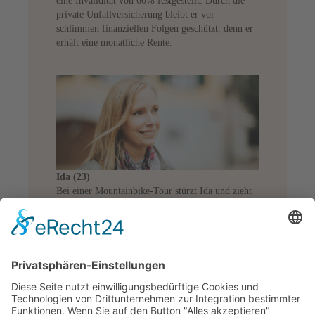
eine Invalidität von 60% festgestellt. Durch die
private Unfallversicherung bleibt er vor
schlimmen finanziellen Folgen geschützt, denn er
erhält eine monatliche Rente.
Ida (23)
Bei einer Mountainbike-Tour stürzt Ida und zieht
sich eine schwere Verletzung im Gesicht zu. Die
Wunde verheilt zwar gut, doch es bleibt eine große
Narbe zurück. Sie ist sehr froh, dass ihre Risiko-
Unfallversicherung auch kosmetische Operationen
umfasst.