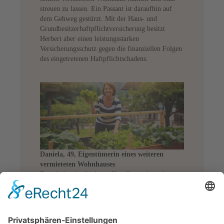
streuen zu lassen. Ein Passant ist daraufhin auf
dem Gehweg gestürzt. Mit der Haus- und
Grundbesitzerhaftpflichtversicherung besitzt
Herbert aber einen leistungsstarken
Versicherungsschutz gegen die finanziellen Folgen
des eingetretenen Haftpflichtschadens.
Daniela, 49, Eigentümerin eines weiteren
vermieteten Wohnhauses
Daniela hat das Licht im Hausflur nicht rechtzeitig
repariert. Ein Bewohner des vermieteten Hauses
stürzt abends aufgrund der vollkommen
unzureichenden Lichtverhältnisse die Treppe
herunter, verletzt sich dabei und muss im