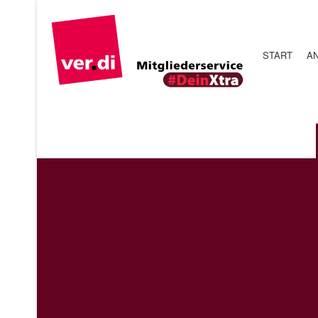
START
AN