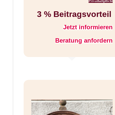
sicherung
Privathaftpflicht
eil
3 % Beitragsvorteil
ieren
Jetzt informieren
dern
Beratung anfordern