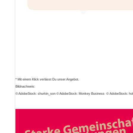
ieren
dern
* Mit einem Klick verlässt Du unser Angebot.
Bildnachweis:
© AdobeStock: shurkin_son © AdobeStock: Monkey Business
©
AdobeStock: ho