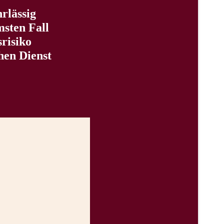
hrlässig
msten Fall
risiko
hen Dienst