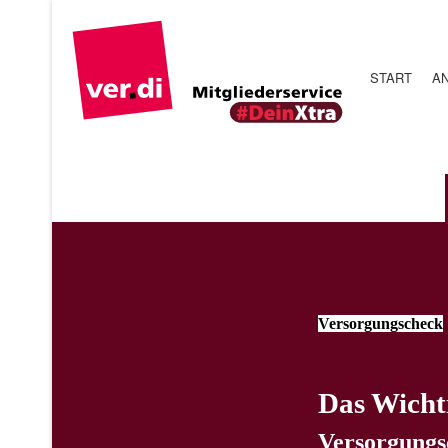
START
AN
Versorgungscheck
Das Wichti
Versorgungsc