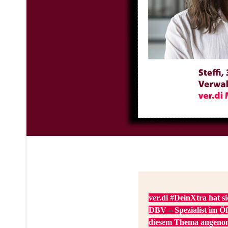
ver.di #DeinXtra hat 
DBV – Spezialist im Öf
diesem Thema angeno