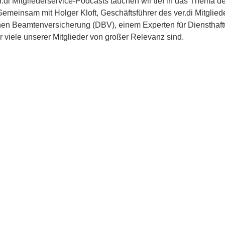
r.di Mitgliederservice-Podcasts tauchen wir tief in das Thema d
 Gemeinsam mit Holger Kloft, Geschäftsführer des ver.di Mitgli
en Beamtenversicherung (DBV), einem Experten für Diensthaftu
r viele unserer Mitglieder von großer Relevanz sind.