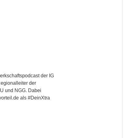
werkschaftspodcast der IG
gionalleiter der
BAU und NGG. Dabei
orteil.de als #DeinXtra