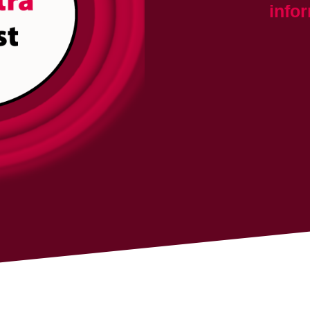
n
f
o
r
i
u