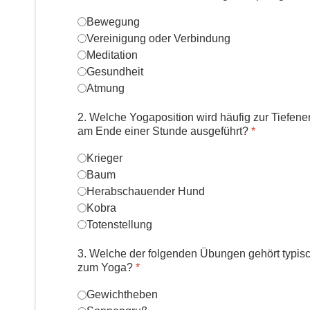
Bewegung
Vereinigung oder Verbindung
Meditation
Gesundheit
Atmung
2. Welche Yogaposition wird häufig zur Tiefen
am Ende einer Stunde ausgeführt?
*
Krieger
Baum
Herabschauender Hund
Kobra
Totenstellung
3. Welche der folgenden Übungen gehört typis
zum Yoga?
*
Gewichtheben