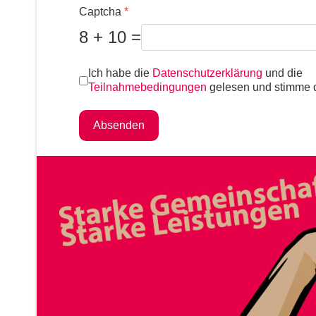
Captcha
*
8 + 10 =
Nutzungsbedingungen
*
Ich habe die
Datenschutzerklärung
und die
Teilnahmebedingungen
gelesen und stimme d
Absenden