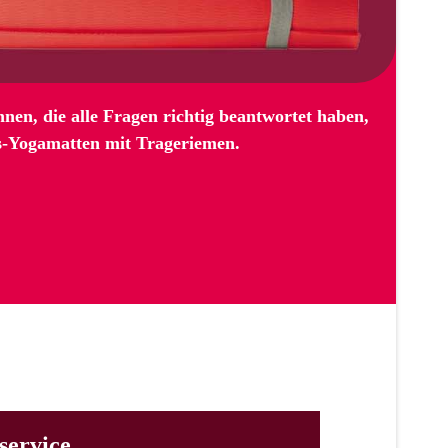
nen, die alle Fragen richtig beantwortet haben,
ss-Yogamatten mit Trageriemen.
service