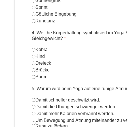
Sonnengruß
Sprint
Göttliche Eingebung
Ruhetanz
4. Welche Körperhaltung symbolisiert im Yoga S
Gleichgewicht?
*
Kobra
Kind
Dreieck
Brücke
Baum
5. Warum wird beim Yoga auf eine ruhige Atm
Damit schneller geschwitzt wird.
Damit die Übungen schwieriger werden.
Damit mehr Kalorien verbrannt werden.
Um Bewegung und Atmung miteinander zu ve
Ruhe zu fördern.