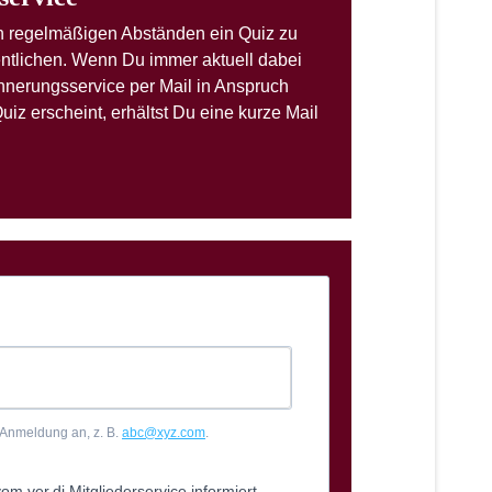
 in regelmäßigen Abständen ein Quiz zu
ntlichen. Wenn Du immer aktuell dabei
innerungsservice per Mail in Anspruch
z erscheint, erhältst Du eine kurze Mail
e Anmeldung an, z. B.
abc@xyz.com
.
m ver.di Mitgliederservice informiert