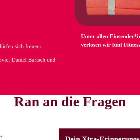
Unter allen Einsender*in
verlosen wir fünf Fitne
ürfen sich freuen:
vic, Daniel Bartsch und
Ran an die Fragen
?
*
Dein Xtra-Erinnerungs