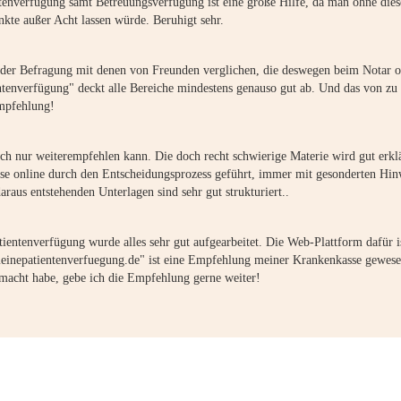
tenverfügung samt Betreuungsverfügung ist eine große Hilfe, da man ohne dies
kte außer Acht lassen würde. Beruhigt sehr.
der Befragung mit denen von Freunden verglichen, die deswegen beim Notar 
tenverfügung" deckt alle Bereiche mindestens genauso gut ab. Und das von zu 
Empfehlung!
 ich nur weiterempfehlen kann. Die doch recht schwierige Materie wird gut erk
e online durch den Entscheidungsprozess geführt, immer mit gesonderten Hin
daraus entstehenden Unterlagen sind sehr gut strukturiert..
ntenverfügung wurde alles sehr gut aufgearbeitet. Die Web-Plattform dafür is
einepatientenverfuegung.de" ist eine Empfehlung meiner Krankenkasse gewes
emacht habe, gebe ich die Empfehlung gerne weiter!