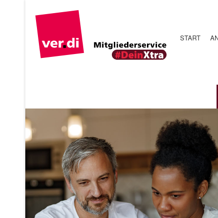
START
A