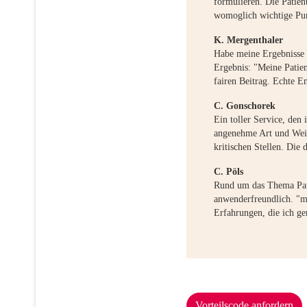
formulieren. Die Patien
womoglich wichtige Pun
K. Mergenthaler
Habe meine Ergebnisse 
Ergebnis: "Meine Patien
fairen Beitrag. Echte 
C. Gonschorek
Ein toller Service, den
angenehme Art und Weis
kritischen Stellen. Die 
C. Pöls
Rund um das Thema Patie
anwenderfreundlich. "m
Erfahrungen, die ich g
Vorteilscode anfordern