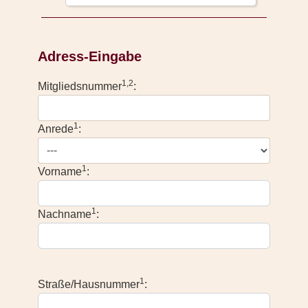
Adress-Eingabe
1,2
Mitgliedsnummer
:
1
Anrede
:
1
Vorname
:
1
Nachname
:
1
Straße/Hausnummer
: