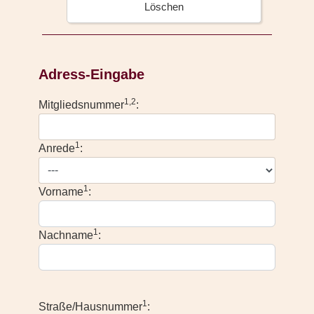
Löschen
Adress-Eingabe
1,2
Mitgliedsnummer
:
1
Anrede
:
1
Vorname
:
1
Nachname
:
1
Straße/Hausnummer
: