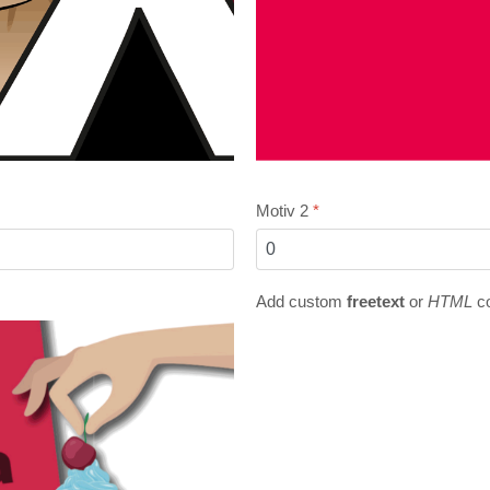
Motiv 2
*
Add custom
freetext
or
HTML
c