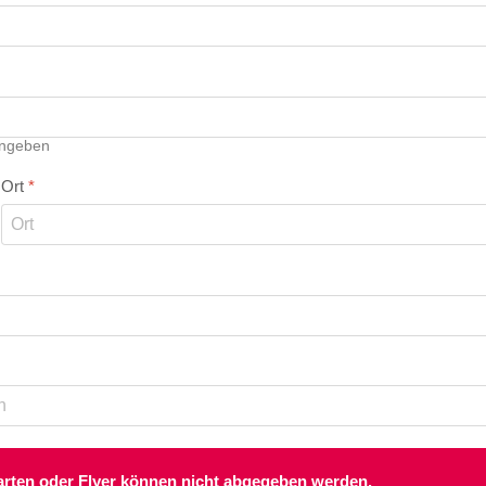
ingeben
Ort
*
rten oder Flyer können nicht abgegeben werden.