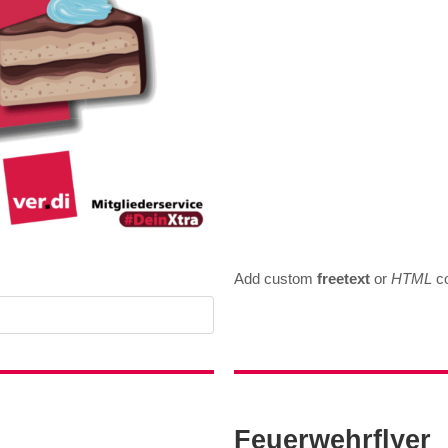
Add custom
freetext
or
HTML
c
Feuerwehrflyer